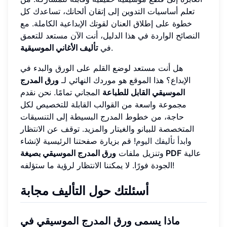
تعلم أساسيات التدوين إلى إتقان ألحانك، تساعدك كل
خطوة على إطلاق العنان لقوتك الإبداعية الكاملة. مع
النصائح الواردة في هذا الدليل، أنت الآن مستعد للتعمق
.
في
تأليف الأغاني الموسيقية
هل أنت مستعد لوضع القلم على الورق والبدء في
الإبداع؟ هذا الموقع هو موردك النهائي لـ
ورق المدرج
الموسيقي القابل للطباعة
المجاني تمامًا. نحن نقدم
مجموعة واسعة من القوالب القابلة للتخصيص لكل
حاجة، من خطوط المدرج البسيطة إلى التنسيقات
المتخصصة للبيانو والغيتار والمزيد. توقف عن الانتظار
و
ابدأ تأليفك اليوم
! قم بزيارة صفحتنا الرئيسية لإنشاء
عالية
ورق المدرج الموسيقي بصيغة PDF
وتنزيل ملفات
الجودة فورًا. لا يمكننا الانتظار لرؤية ما ستؤلفه!
أسئلتك حول التأليف مجابة
ماذا يسمى ورق المدرج الموسيقي في