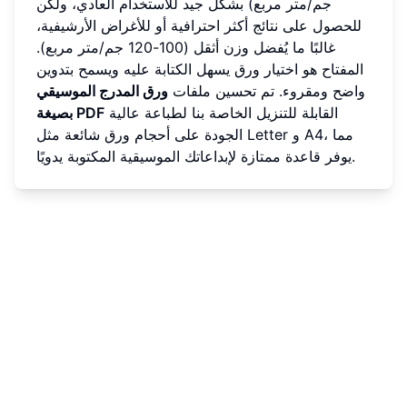
جم/متر مربع) بشكل جيد للاستخدام العادي، ولكن
للحصول على نتائج أكثر احترافية أو للأغراض الأرشيفية،
غالبًا ما يُفضل وزن أثقل (100-120 جم/متر مربع).
المفتاح هو اختيار ورق يسهل الكتابة عليه ويسمح بتدوين
واضح ومقروء. تم تحسين ملفات
ورق المدرج الموسيقي
القابلة للتنزيل الخاصة بنا لطباعة عالية
بصيغة PDF
الجودة على أحجام ورق شائعة مثل Letter و A4، مما
يوفر قاعدة ممتازة لإبداعاتك الموسيقية المكتوبة يدويًا.