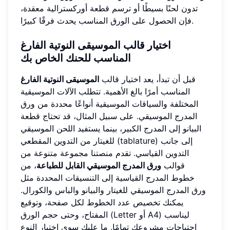
تدون لحنًا بسيطًا أو ترسم قطعة أوركسترالية معقدة،
فإن الحصول على الورق المناسب يحدث فرقًا كبيرًا.
اختيار قالب الموسيقى النوتية الفارغ
المناسب للحنك الخاص بك
قبل أن تبدأ، يعد اختيار قالب
الموسيقى النوتية الفارغ
المناسب أمرًا بالغ الأهمية. تتطلب الآلات الموسيقية
المختلفة والسياقات الموسيقية أنواعًا محددة من ورق
المدرج الموسيقي. على سبيل المثال، قد تحتاج قطعة
البيانو إلى المدرج الكبير، بينما يستفيد اللحن الموسيقي
للغيتار من التدوين المقطعي (tablature) إلى جانب
التدوين القياسي. تقدم منصتنا مجموعة متنوعة من
قوالب
ورق المدرج الموسيقي القابل للطباعة
، من
خطوط المدرج القياسية إلى التنسيقات المحددة مثل
ورق المدرج الموسيقي للغيتار والبيانو والباس والكورال.
يمكنك تخصيص عدد الخطوط لكل صفحة، وتوقيع
المفتاح، وحتى حجم الورق (Letter أو A4) ليناسب
احتياجات مشروعك تمامًا. ما عليك سوى اختيار النوع