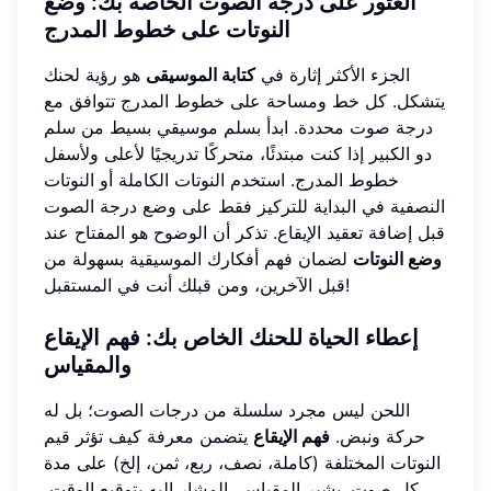
العثور على درجة الصوت الخاصة بك: وضع
النوتات على خطوط المدرج
الجزء الأكثر إثارة في
كتابة الموسيقى
هو رؤية لحنك
يتشكل. كل خط ومساحة على خطوط المدرج تتوافق مع
درجة صوت محددة. ابدأ بسلم موسيقي بسيط من سلم
دو الكبير إذا كنت مبتدئًا، متحركًا تدريجيًا لأعلى ولأسفل
خطوط المدرج. استخدم النوتات الكاملة أو النوتات
النصفية في البداية للتركيز فقط على وضع درجة الصوت
قبل إضافة تعقيد الإيقاع. تذكر أن الوضوح هو المفتاح عند
وضع النوتات
لضمان فهم أفكارك الموسيقية بسهولة من
قبل الآخرين، ومن قبلك أنت في المستقبل!
إعطاء الحياة للحنك الخاص بك: فهم الإيقاع
والمقياس
اللحن ليس مجرد سلسلة من درجات الصوت؛ بل له
حركة ونبض.
فهم الإيقاع
يتضمن معرفة كيف تؤثر قيم
النوتات المختلفة (كاملة، نصف، ربع، ثمن، إلخ) على مدة
كل صوت. يشير المقياس، المشار إليه بتوقيع الوقت،