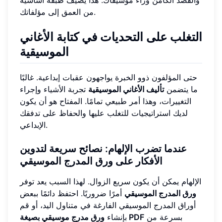
والقصد الكامن وراء موسيقاك. هذا يضيف طبقة أساسية
من العمق إلى مؤلفاتك.
التغلب على التحديات في كتابة الأغاني
الموسيقية
حتى المؤلفون ذوو الخبرة يواجهون عقبات إبداعية. غالبًا
ما يتضمن
تأليف الأغاني الموسيقية
تجربة الأشياء وإجراء
التغييرات، وهذا أمر طبيعي تمامًا. المفتاح هو أن يكون
لديك استراتيجيات للتغلب عليها والحفاظ على تدفقك
الإبداعي.
عندما تضرب الإلهام: نصائح سريعة لتدوين
الأفكار على ورق المدرج الموسيقي
الإلهام يمكن أن يكون سريع الزوال. لهذا السبب يعد توفر
ورق المدرج الموسيقي
أمرًا ضروريًا. احتفظ دائمًا ببعض
أوراق المدرج الموسيقي الفارغة في متناول اليد، أو قم
بسرعة من
ورق مدرج موسيقي بصيغة PDF
بإنشاء