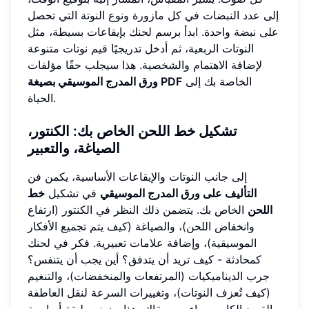
إلى عدد النبضات في كل مازورة ونوع النوتة التي تحصل
على نبضة واحدة. ابدأ برسم لحنك بإيقاعات بسيطة، مثل
النوتات الربعية، ثم أدخل تدريجيًا قيم نوتات متنوعة
لإضافة الاهتمام والشخصية. هذا سيجلب حقًا مؤلفات
الخاصة بك إلى
ورق المدرج الموسيقي بصيغة PDF
الحياة.
تشكيل خط اللحن الخاص بك: الكنتور،
الصياغة، والتعبير
إلى جانب النوتات والإيقاعات الأساسية، يكمن فن
التأليف على ورق المدرج الموسيقي
في تشكيل
خط
اللحن
الخاص بك. يتضمن ذلك النظر في الكنتور (ارتفاع
وانخفاض اللحن)، والصياغة (كيف يتم تجميع الأفكار
الموسيقية)، وإضافة علامات تعبيرية. فكر في لحنك
كمحادثة - كيف تريد أن يتدفق؟ أين يجب أن يتنفس؟
جرب الديناميكيات (المرتفعات والمنخفضات)، والتنغيم
(كيف تُعزف النوتات)، وتغييرات السرعة لنقل العاطفة