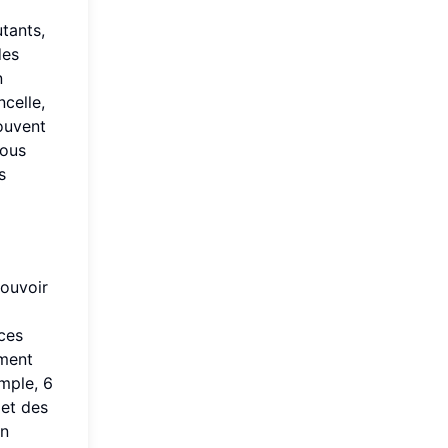
utants,
des
n
celle,
souvent
vous
s
pouvoir
ces
ement
mple, 6
 et des
un