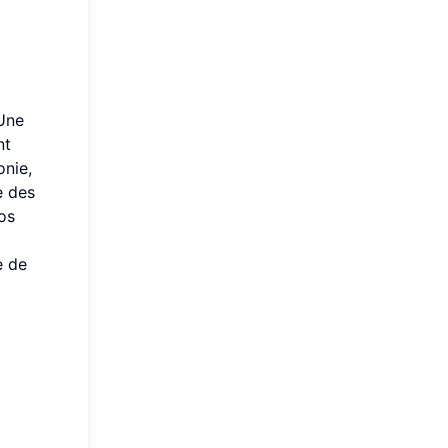
 Une
nt
onie,
e des
os
e de