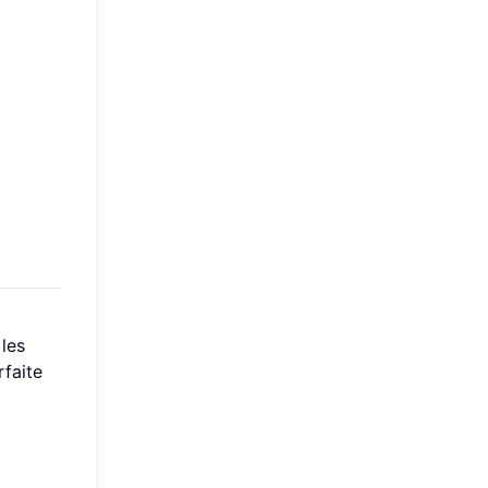
 les
rfaite
t