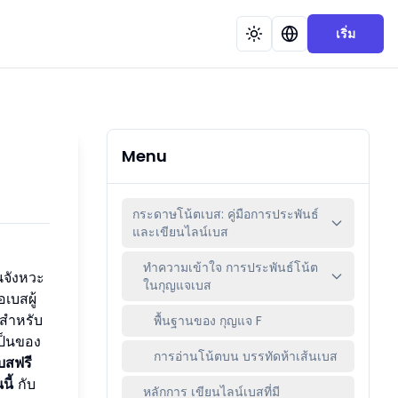
เริ่ม
Menu
กระดาษโน้ตเบส: คู่มือการประพันธ์
และเขียนไลน์เบส
ทำความเข้าใจ การประพันธ์โน้ต
นจังหวะ
ในกุญแจเบส
เบสผู้
งสำหรับ
พื้นฐานของ กุญแจ F
เป็นของ
การอ่านโน้ตบน บรรทัดห้าเส้นเบส
บสฟรี
นี้
กับ
หลักการ เขียนไลน์เบสที่มี