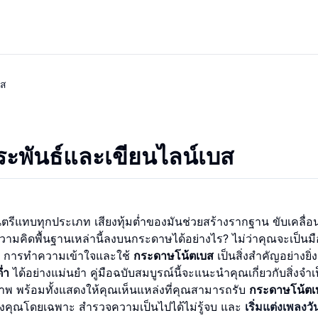
บส
ระพันธ์และเขียนไลน์เบส
ีแทบทุกประเภท เสียงทุ้มต่ำของมันช่วยสร้างรากฐาน ขับเคลื่อ
วามคิดพื้นฐานเหล่านี้ลงบนกระดาษได้อย่างไร? ไม่ว่าคุณจะเป็นมือ
รี การทำความเข้าใจและใช้
กระดาษโน้ตเบส
เป็นสิ่งสำคัญอย่างยิ่
่ำ
ได้อย่างแม่นยำ คู่มือฉบับสมบูรณ์นี้จะแนะนำคุณเกี่ยวกับสิ่งจำ
าพ พร้อมทั้งแสดงให้คุณเห็นแหล่งที่คุณสามารถรับ
กระดาษโน้ตเ
คุณโดยเฉพาะ สำรวจความเป็นไปได้ไม่รู้จบ และ
เริ่มแต่งเพลงวัน