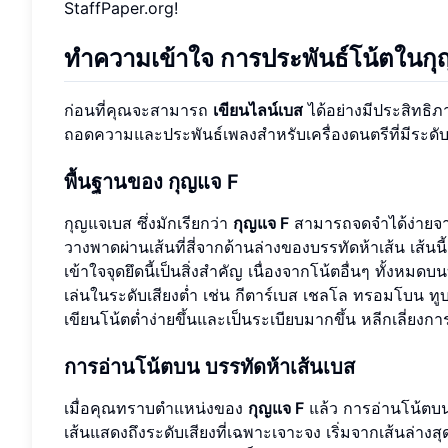
StaffPaper.org!
ทำความเข้าใจ
การประพันธ์โน้ตในก
ก่อนที่คุณจะสามารถ
เขียนไลน์เบส
ได้อย่างมีประสิทธิ
ถอดความและประพันธ์เพลงสำหรับเครื่องดนตรีที่มีระดับเ
พื้นฐานของ
กุญแจ F
กุญแจเบส ซึ่งมักเรียกว่า
กุญแจ F
สามารถจดจำได้ง่าย
วางพาดผ่านเส้นที่สี่จากด้านล่างของบรรทัดห้าเส้น เส้น
เข้าใจจุดยึดนี้เป็นสิ่งสำคัญ เนื่องจากโน้ตอื่นๆ ทั้งหมด
เล่นในระดับเสียงต่ำ เช่น กีตาร์เบส เชลโล ทรอมโบน 
เขียนโน้ตต่ำง่ายขึ้นและเป็นระเบียบมากขึ้น หลีกเลี่ยง
การอ่านโน้ตบน
บรรทัดห้าเส้นเบส
เมื่อคุณทราบตำแหน่งของ
กุญแจ F
แล้ว การอ่านโน้ต
เส้นแสดงถึงระดับเสียงที่เฉพาะเจาะจง เริ่มจากเส้นล่างสุด