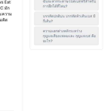
ฉันจะหากระดาษโน้ตเบสฟรีสำหรับ
ws Eat
การฝึกได้ที่ไหน?
 C มัก
ละความ
บรรทัดปกติบน บรรทัดห้าเส้นเบส มี
มคิด
กี่เส้น?
ความแตกต่างหลักระหว่าง
กุญแจเสียงแหลมและ กุญแจเบส คือ
อะไร?