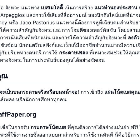
รือ จังหวะ แนวทาง
เบสเมโลดี้
เน้นการสร้าง
แนวทำนองประสาน
ล Arpeggios และการใช้เสียงที่สื่ออารมณ์ ลองนึกถึงไลน์เบสที่น่า
ney หรือ Jaco Pastorius แนวทางนี้ต้องการหูที่เฉียบคมสำหรับฮา
ให้ความสำคัญกับจังหวะและการโจมตีของเพอร์คัสชัน โดยผสานเ
ำ การเน้นเสียงที่หนักแน่น และการให้ความสำคัญกับจังหวะที่
ลงตัว
ี่ซับซ้อน นักดนตรีเบสฟังก์และเร็กเก้มืออาชีพจำนวนมากมีความเ
ยู่กับบริบททางดนตรี การใช้
กระดาษเพลง
ที่เหมาะสมช่วยให้คุณ
ทางจังหวะในการประพันธ์ของคุณได้อย่างชัดเจน
ุณ
่าจะเป็นบนกระดาษจริงหรือบนหน้าจอ!
การเข้าถึง
แผ่นโน้ตเบสคุณ
ันธ์เพลง หรือนักการศึกษาทุกคน
ffPaper.org
อเชื่อในการรับ
กระดาษโน้ตเบส
ที่คุณต้องการได้อย่างแม่นยำ ฟรี! 
ซที่ใช้งานง่ายซึ่งออกแบบมาสำหรับการใช้งานทันที นี่คือวิธีการ