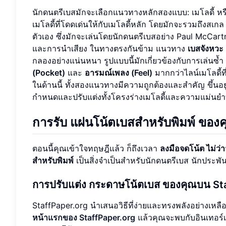
นักดนตรีเบสมักจะเลือกแนวทางหลักสองแบบ: เมโลดี้ ห
เมโลดี้ที่โดดเด่นให้กับเมโลดี้หลัก โดยมักจะรวมถึงสเก
ตัวเอง ซึ่งมักจะเล่นโดยนักดนตรีเบสอย่าง Paul McCart
และการนำเสียง ในทางตรงกันข้าม แนวทาง
เบสจังหวะ
กลองอย่างแน่นหนา รูปแบบนี้มักเกี่ยวข้องกับการเล่นซ้
(Pocket)
และ
อารมณ์เพลง (Feel)
มากกว่าไลน์เมโลดี้ท
ในด้านนี้ ทั้งสองแนวทางมีความถูกต้องและสำคัญ ขึ้นอ
กำหนดและปรับแต่งทั้งโครงร่างเมโลดี้และความแม่นยำ
การรับ
แผ่นโน้ตเบสสำหรับพิมพ์
ของค
ตอนนี้คุณเข้าใจทฤษฎีแล้ว ก็ถึงเวลา
ลงมือจดโน้ต ไม่ว
สำหรับพิมพ์
เป็นสิ่งจำเป็นสำหรับนักดนตรีเบส นักประพ
การปรับแต่ง
กระดาษโน้ตเบส
ของคุณบน Sta
StaffPaper.org นำเสนอวิธีที่ง่ายและทรงพลังอย่างเหลื
หน้าแรกของ StaffPaper.org
แล้วคุณจะพบกับอินเทอร์เฟ