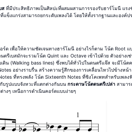
บส
ที่มีประสิทธิภาพเป็นศิลปะที่ผสมผสานการรองรับฮาร์โมนี แรงข
ที่แข็งแกร่งสามารถยกระดับเพลงได้ โดยให้ทั้งรากฐานและองค์ปร
คอร์ด เพื่อให้ความชัดเจนทางฮาร์โมนี อย่างไรก็ตาม โน้ต Root แ
ดนตรีเบสมักจะรวมโน้ต Quint และ Octave เข้าไปด้วย ตัวอย่างเช่น
ิน (Walking bass lines) ซึ่งพบได้ทั่วไปในดนตรีแจ๊ส จะมีโน้ต
 Notes อย่างราบรื่น สร้างความรู้สึกของการเคลื่อนไหวไปข้างหน้า
Notes ที่ทรงพลัง โน้ต Sixteenth Notes ที่ซิงโคเพทสำหรับเพลงฟั
งกับรูปแบบจังหวะที่แตกต่างกันบน
กระดาษโน้ตดนตรีเปล่า
สามารถ
่างๆ เหนือการดำเนินคอร์ดแบบง่ายๆ