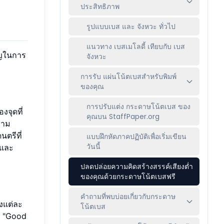
ประสิทธิภาพ
รูปแบบเบส และ จังหวะ ทั่วไป
แนวทาง เบสเมโลดี้ เทียบกับ เบส
ัญในการ
จังหวะ
การรับ แผ่นโน้ตเบสสำหรับพิมพ์
ของคุณ
การปรับแต่ง กระดาษโน้ตเบส ของ
งจุดที่
คุณบน StaffPaper.org
วาม
นตรีที่
แบบฝึกหัดภาคปฏิบัติเพื่อเริ่มเขียน
วันนี้
นและ
ปลดปล่อยความคิดสร้างสรรค์เสียงต่ำ
ของคุณด้วยกระดาษโน้ตเบสฟรี
คำถามที่พบบ่อยเกี่ยวกับกระดาษ
องแต่ละ
โน้ตเบส
ือ "Good