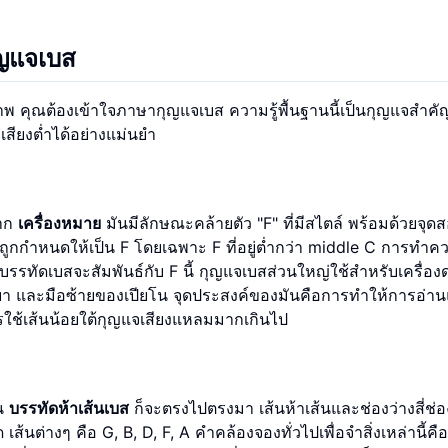
ุญแจเบส
ภาพ คุณต้องเข้าใจภาษากุญแจเบส ความรู้พื้นฐานนี้เป็นกุญแจสำค
สียงต่ำได้อย่างแม่นยำ
จาก
เครื่องหมาย
มันมีลักษณะคล้ายตัว "F" ที่มีสไตล์ พร้อมด้วยจุดสอ
นี้ถูกกำหนดให้เป็น F โดยเฉพาะ F ที่อยู่ต่ำกว่า middle C การทำค
บนบรรทัดเบสจะสัมพันธ์กับ F นี้ กุญแจเบสส่วนใหญ่ใช้สำหรับเครื่องด
ทูบา และมือซ้ายของเปียโน จุดประสงค์ของมันคือการทำให้การอ่า
การใช้เส้นน้อยใต้กุญแจเสียงแหลมมากเกินไป
บน
บรรทัดห้าเส้นเบส
ก็จะตรงไปตรงมา เส้นห้าเส้นและช่องว่างสี่ช่
 เส้นต่างๆ คือ G, B, D, F, A คำคล้องจองทั่วไปเพื่อจำสิ่งเหล่านี้ค