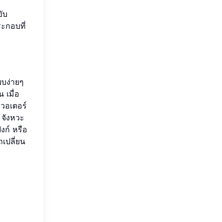
ับ
ะกอบที่
บบง่ายๆ
 เมื่อ
ควอเตอร์
 จังหวะ
งก์ หรือ
เปลี่ยน