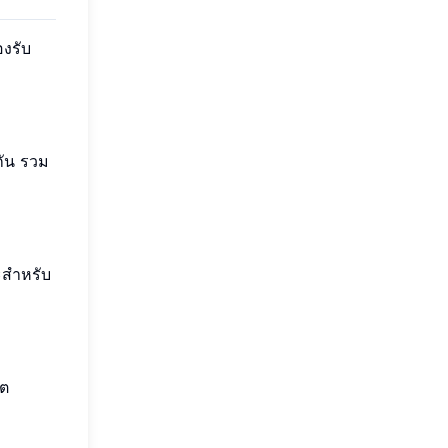
องรับ
กัน รวม
ะสำหรับ
้ต