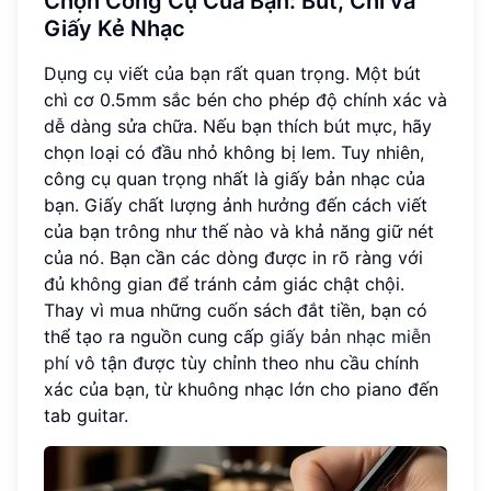
Chọn Công Cụ Của Bạn: Bút, Chì và
Giấy Kẻ Nhạc
Dụng cụ viết của bạn rất quan trọng. Một bút
chì cơ 0.5mm sắc bén cho phép độ chính xác và
dễ dàng sửa chữa. Nếu bạn thích bút mực, hãy
chọn loại có đầu nhỏ không bị lem. Tuy nhiên,
công cụ quan trọng nhất là giấy bản nhạc của
bạn. Giấy chất lượng ảnh hưởng đến cách viết
của bạn trông như thế nào và khả năng giữ nét
của nó. Bạn cần các dòng được in rõ ràng với
đủ không gian để tránh cảm giác chật chội.
Thay vì mua những cuốn sách đắt tiền, bạn có
thể tạo ra nguồn cung cấp
giấy bản nhạc miễn
phí
vô tận được tùy chỉnh theo nhu cầu chính
xác của bạn, từ khuông nhạc lớn cho piano đến
tab guitar.