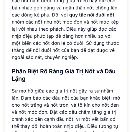
các nốt nằm dưới dòng giữa. Điều này giữ cho
bản nhạc gọn gàng và ngăn thân nốt chồng lên
các dòng kẻ phụ. Đối với
quy tắc nối đuôi nốt
,
nhóm các nốt như nốt móc đơn và nốt móc kép
lại với nhau theo phách. Điều này giúp đọc các
nhịp điệu phức tạp dễ dàng hơn nhiều so với
một biển các nốt đơn lẻ có đuôi. Sử dụng thước
thẳng để nối đuôi nốt của bạn để đạt được vẻ
ngoài sắc nét, chuyên nghiệp.
Phân Biệt Rõ Ràng Giá Trị Nốt và Dấu
Lặng
Sự mơ hồ giữa các giá trị nốt gây ra sự nhầm
lẫn. Đảm bảo các đầu nốt của bạn khác biệt: mở
cho nốt trắng và nốt tròn, và tô kín cho nốt đen
và nốt móc đơn. Đặt các dấu chấm tăng giá trị
chính xác bên cạnh đầu nốt, vì một vết bẩn có
thể thay đổi hoàn toàn nhịp điệu. Điều tương tự