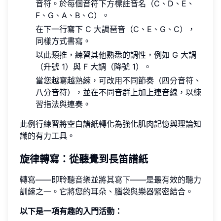
音符。於每個音符下方標註音名（C、D、E、
F、G、A、B、C）。
在下一行寫下 C 大調琶音（C、E、G、C），
同樣方式書寫。
以此類推，練習其他熟悉的調性，例如 G 大調
（升號 1）與 F 大調（降號 1）。
當您越寫越熟練，可改用不同節奏（四分音符、
八分音符），並在不同音群上加上連音線，以練
習指法與連奏。
此例行練習將空白譜紙轉化為強化肌肉記憶與理論知
識的有力工具。
旋律轉寫：從聽覺到長笛譜紙
轉寫——即聆聽音樂並將其寫下——是最有效的聽力
訓練之一。它將您的耳朵、腦袋與樂器緊密結合。
以下是一項有趣的入門活動：