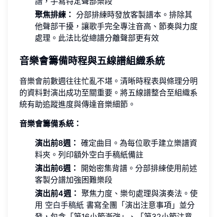
譜
，手寫特定聲部樂段
聚焦排練：
分部排練時發放客製譜本。排除其
他聲部干擾，讓歌手完全專注音高、節奏與力度
處理。此法比從總譜分離聲部更有效
音樂會籌備時程與五線譜組織系統
音樂會前數週往往忙亂不堪。清晰時程表與條理分明
的資料對演出成功至關重要。將五線譜整合至組織系
統有助追蹤進度與傳達音樂細節。
音樂會籌備系統：
演出前8週：
確定曲目。為每位歌手建立樂譜資
料夾。列印額外空白手稿紙備註
演出前6週：
開始密集背譜。分部排練使用前述
客製分譜加強困難樂段
演出前4週：
聚焦力度、樂句處理與演奏法。使
用
空白手稿紙
書寫全團「演出注意事項」並分
發，包含「第16小節漸強」、「第32小節注意