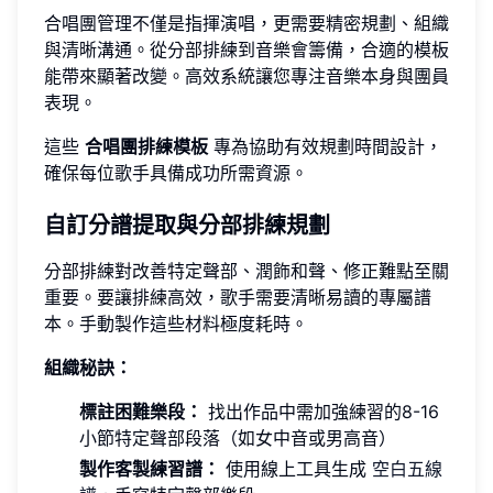
合唱團管理不僅是指揮演唱，更需要精密規劃、組織
與清晰溝通。從分部排練到音樂會籌備，合適的模板
能帶來顯著改變。高效系統讓您專注音樂本身與團員
表現。
這些
合唱團排練模板
專為協助有效規劃時間設計，
確保每位歌手具備成功所需資源。
自訂分譜提取與分部排練規劃
分部排練對改善特定聲部、潤飾和聲、修正難點至關
重要。要讓排練高效，歌手需要清晰易讀的專屬譜
本。手動製作這些材料極度耗時。
組織秘訣：
標註困難樂段：
找出作品中需加強練習的8-16
小節特定聲部段落（如女中音或男高音）
製作客製練習譜：
使用線上工具生成
空白五線