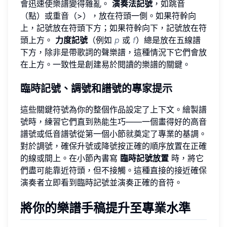
會迅速使樂譜變得雜亂。
演奏法記號
，如跳音
（點）或重音（>），放在符頭一側。如果符幹向
上，記號放在符頭下方；如果符幹向下，記號放在符
頭上方。
力度記號
（例如
p
或
f
）總是放在五線譜
下方，除非是帶歌詞的聲樂譜，這種情況下它們會放
在上方。一致性是創建易於閱讀的樂譜的關鍵。
臨時記號、調號和譜號的專家提示
這些關鍵符號為你的整個作品設定了上下文。繪製譜
號時，練習它們直到熟能生巧——一個畫得好的高音
譜號或低音譜號從第一個小節就奠定了專業的基調。
對於調號，確保升號或降號按正確的順序放置在正確
的線或間上。在小節內書寫
臨時記號放置
時，將它
們盡可能靠近符頭，但不接觸。這種直接的接近確保
演奏者立即看到臨時記號並演奏正確的音符。
將你的樂譜手稿提升至專業水準