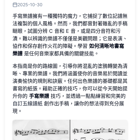
2025-10-30
手寫樂譜擁有一種獨特的魔力，它捕捉了數位記譜無
法複製的個人風格。然而，我們都曾對著雜亂的手稿
瞇眼，試圖分辨 C 音和 E 音，或是四分音符和污
漬。難以辨識的樂譜不僅僅是美觀問題；它是表演、
協作和保存創作火花的障礙。學習
如何清晰地書寫
樂譜
是任何音樂家都具備的關鍵技能。
本指南是你的路線圖，引導你將混亂的塗鴉轉變為清
晰、專業的樂譜。我們將涵蓋使你的音樂易於閱讀並
演奏愉快的規則和訣竅。任何出色樂譜的基礎都是其
書寫的紙張。藉助正確的技巧，你可以從今天開始提
升你的
手寫樂譜
技巧，並透過一點點練習和完美的
自訂五線譜紙
創作出手稿，讓你的想法得到充分展
現。