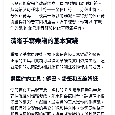
污點可能會完全改變節奏。這同樣適用於
休止符
。
練習繪製每種休止符——全休止符、二分休止符、四
分休止符等——使其一眼就能辨識。畫得好的休止符
與畫得好的音符同樣重要。為了練習，你可以
下載
你的紙張
並只用音符和休止符填滿整行。
清晰手寫樂譜的基本實踐
掌握了基本原理後，接下來是實際書寫樂譜的過程。
正確的工具和實踐可以決定樂譜是實用還是美觀。這
就是你的肌肉記憶和對細節的關注發揮作用的地方。
選擇你的工具：鋼筆、鉛筆和五線譜紙
你的書寫工具很重要。鋒利的 0.5 毫米自動鉛筆允
許精確度和輕鬆修改。如果你喜歡用筆，請選擇不會
滲墨的細尖筆。然而，最關鍵的工具是你的手稿紙。
紙張品質影響你的書寫外觀和持久性。你需要線條清
晰且有足夠空間的紙張，避免感覺擁擠。與其購買昂