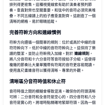
排列得更密集。這種視覺線索有助於演奏者預判節
奏。垂直對齊也至關重要。和弦中的音符必須完美堆
疊，不同五線譜上的拍子應垂直對齊。這創造了一個
清晰的網格，易於眼睛追蹤。
完善符幹方向和連線慣例
符幹方向遵循一個簡單的規則：位於或高於中線的音
符符幹向下，低於中線的音符符幹向上。這保持了樂
譜的整潔，並防止符幹飛入加線。對於
連線規則
，
將八分音符和十六分音符等音符按拍子分組。這使得
複雜的節奏比大量單獨帶有符尾的音符更容易閱讀。
使用直尺畫連音符以獲得清晰、專業的外觀。
清晰區分音符時值和休止符
音符時值之間的模糊會導致混淆。確保你的符頭清晰
可辨：二分音符和全音符是空心的，四分音符和八分
音符是實心的。將增時點精確地緊鄰符頭，因為一個