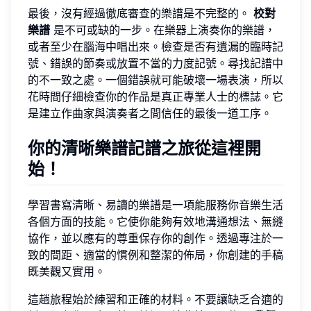
最後，沒有經過徹底審查的樂譜是不完整的。
校對
樂譜
是不可或缺的一步。在樂器上演奏你的樂譜，
或者至少在腦海中唱出來。檢查是否有遺漏的臨時記
號、錯誤的節奏或放置不當的力度記號。尋找記譜中
的不一致之處。一個錯誤就可能破壞一場表演，所以
花時間仔細檢查你的作品是真正專業人士的標誌。它
是建立作曲家與演奏者之間信任的最後一道工序。
你的清晰樂譜記譜之旅從這裡開
始！
學習書寫清晰、易讀的樂譜是一項能服務你音樂生活
各個方面的技能。它使你能夠有效地溝通想法、無縫
協作，並以應有的尊重保存你的創作。透過專注於一
致的間距、適當的慣例和整潔的佈局，你創建的手稿
既美觀又實用。
這趟旅程始於練習和正確的材料。不要讓缺乏合適的