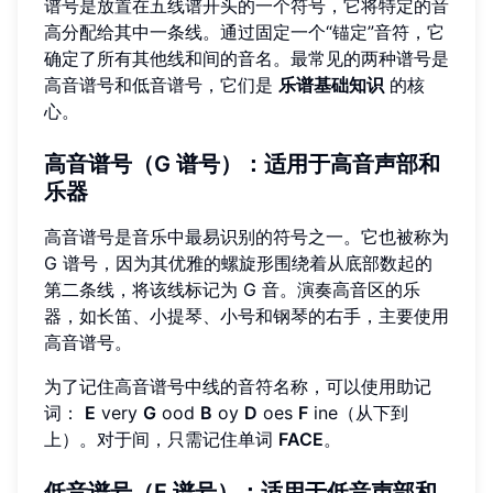
谱号是放置在五线谱开头的一个符号，它将特定的音
高分配给其中一条线。通过固定一个“锚定”音符，它
确定了所有其他线和间的音名。最常见的两种谱号是
高音谱号和低音谱号，它们是
乐谱基础知识
的核
心。
高音谱号
（G 谱号）：适用于高音声部和
乐器
高音谱号是音乐中最易识别的符号之一。它也被称为
G 谱号，因为其优雅的螺旋形围绕着从底部数起的
第二条线，将该线标记为 G 音。演奏高音区的乐
器，如长笛、小提琴、小号和钢琴的右手，主要使用
高音谱号。
为了记住高音谱号中线的音符名称，可以使用助记
词：
E
very
G
ood
B
oy
D
oes
F
ine（从下到
上）。对于间，只需记住单词
FACE
。
低音谱号
（F 谱号）：适用于低音声部和