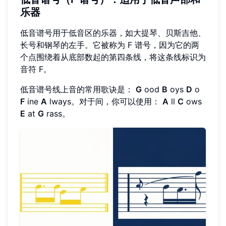
乐器
低音谱号用于低音区的乐器，如大提琴、贝斯吉他、
长号和钢琴的左手。它被称为 F 谱号，因为它的两
个点围绕着从底部数起的第四条线，将这条线标识为
音符 F。
低音谱号线上音的常用歌诀是：
G
ood
B
oys
D
o
F
ine
A
lways。对于间，你可以使用：
A
ll
C
ows
E
at
G
rass。