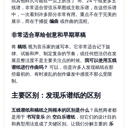
而其他样式可能在一页上挤压了 16、24 个或更多五
线谱，非常适合管弦乐草图或主歌乐谱，在这些乐谱
中，一次看到许多部分非常有用。重点不在于完美的
展示，而在于捕捉
编曲
或作曲的流程。
非常适合草绘创意和早期草稿
将
稿纸
视为音乐家的速写本。它非常适合记下旋
律、试验和声、制定复杂的节奏，或任何想法仍在发
展且整洁度不是主要关注点的时候。
我可以使用五线
谱纸进行作曲吗？
可以，但是许多人发现稿纸在那
些最初的、有时凌乱的创作爆发中感觉不那么受限
制。
主要区别：发现乐谱纸的区别
五线谱纸和稿纸之间根本的区别是什么
？虽然两者都
是用于
书写音乐
的
空白乐谱纸
，但它们的设计目的
和典型用法造成了关键区别。让我们分解主要的
乐