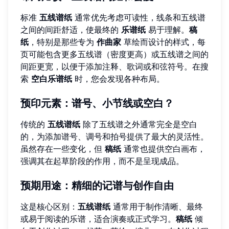
标准
五线谱纸
通常优先考虑可读性，线条和五线谱
之间的间距舒适，使最终的
乐谱纸
易于理解。
稿
纸
，特别是那些专为
作曲家
草绘而设计的样式，每
页可能包含更多五线谱（密度更高）或五线谱之间的
间距更宽，以便于添加注释、歌词或和弦符号。在搜
索
空白乐谱纸
时，您会发现各种布局。
预印元素：谱号、小节线或空白？
传统的
五线谱纸
除了五线谱之外通常完全是空白
的，为添加谱号、调号和拍号提供了最大的灵活性。
虽然存在一些变化，但
稿纸
通常也提供空白画布，
强调其在起草阶段的作用，而不是呈现成品。
预期用途：精细的记谱与创作自由
这是核心区别：
五线谱纸
通常用于制作清晰、最终
或易于阅读的乐谱，适合演奏或正式学习。
稿纸
倾