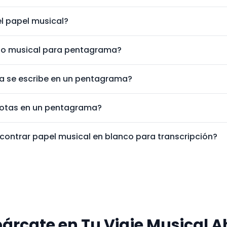
l papel musical?
ino musical para pentagrama?
Export as PDF
ca se escribe en un pentagrama?
notas en un pentagrama?
ontrar papel musical en blanco para transcripción?
árcate en Tu Viaje Musical A