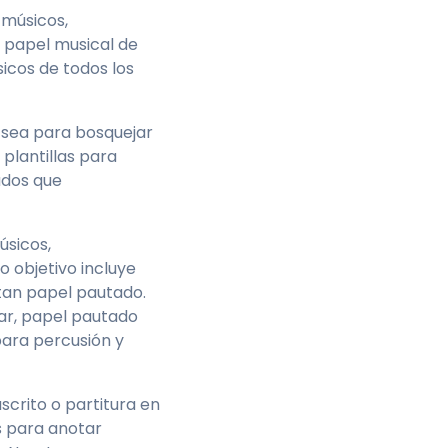
 músicos,
n papel musical de
icos de todos los
a sea para bosquejar
plantillas para
Bass clef
ados que
No treble clef
úsicos,
 objetivo incluye
tan papel pautado.
ar, papel pautado
para percusión y
Bass clef
crito o partitura en
No treble clef
s para anotar