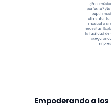
¿Eres músic
perfecto? ¡No
papel musi
alimentar tu
musical o si
necesitas. Expl
la facilidad d
asegurando
impres
P
Empoderando a los 
Q