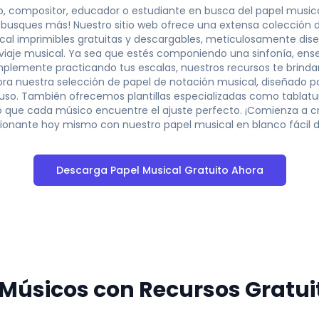
o, compositor, educador o estudiante en busca del papel musica
 busques más! Nuestro sitio web ofrece una extensa colección de
cal imprimibles gratuitas y descargables, meticulosamente dis
 viaje musical. Ya sea que estés componiendo una sinfonía, ens
mplemente practicando tus escalas, nuestros recursos te brinda
ora nuestra selección de papel de notación musical, diseñado pa
e uso. También ofrecemos plantillas especializadas como tablatur
 que cada músico encuentre el ajuste perfecto. ¡Comienza a c
ionante hoy mismo con nuestro papel musical en blanco fácil d
Descarga Papel Musical Gratuito Ahora
rintable Staff Pap
Músicos con Recursos Gratuit
uickly create and download your blank music sheets in P