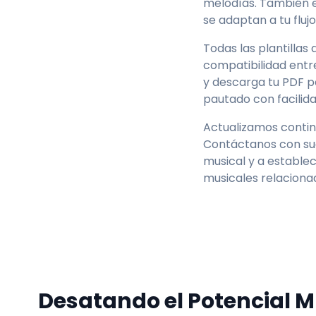
melodías. También e
se adaptan a tu flujo
−
1
+
Todas las plantillas
compatibilidad entr
y descarga tu PDF p
pautado con facilid
Actualizamos contin
Contáctanos con sug
musical y a estable
musicales relaciona
Desatando el Potencial M