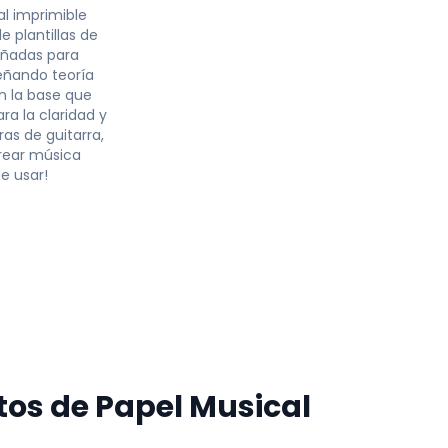
l imprimible
 plantillas de
eñadas para
eñando teoría
n la base que
ra la claridad y
as de guitarra,
rear música
e usar!
er
os de Papel Musical
DF