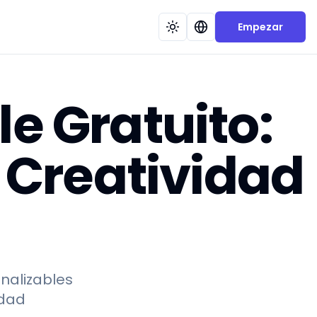
Empezar
e Gratuito:
a Creatividad
nalizables
idad