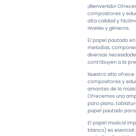
¡Bienvenido! Ofrece
compositores y educ
alta calidad y fáci
📝
Standard
🎹
Piano
🎸
Guitar
🎸
Bass
niveles y géneros.
8-line staff
El papel pautado en 
melodías, componer 
No clef
diversas necesidade
contribuyen a la pre
Alto clef
Nuestro sitio ofrec
compositores y educa
amantes de la músic
12-line staff
Ofrecemos una ampl
para piano, tablatu
No clef
papel pautado para
El papel musical im
Alto clef
blanco) es esencial 