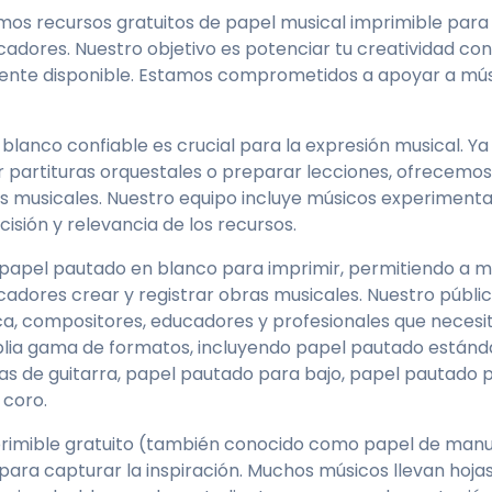
mos recursos gratuitos de papel musical imprimible para
adores. Nuestro objetivo es potenciar tu creatividad co
lmente disponible. Estamos comprometidos a apoyar a mús
🥁
Percussion
🎤
Choir
blanco confiable es crucial para la expresión musical. Y
partituras orquestales o preparar lecciones, ofrecemos 
Treble clef
s musicales. Nuestro equipo incluye músicos experiment
cisión y relevancia de los recursos.
Tenor clef
e papel pautado en blanco para imprimir, permitiendo a m
dores crear y registrar obras musicales. Nuestro público
a, compositores, educadores y profesionales que necesi
ia gama de formatos, incluyendo papel pautado estánd
ras de guitarra, papel pautado para bajo, papel pautado 
Treble clef
 coro.
primible gratuito (también conocido como papel de manus
Tenor clef
para capturar la inspiración. Muchos músicos llevan hoja