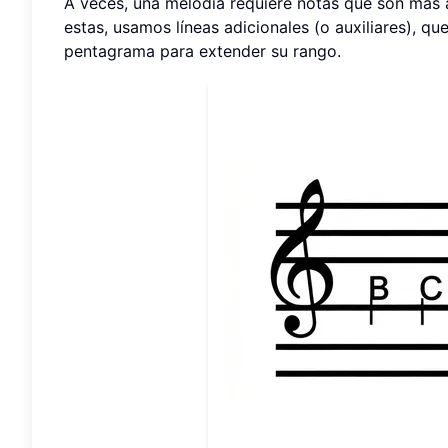
A veces, una melodía requiere notas que son más 
estas, usamos líneas adicionales (o auxiliares), q
pentagrama para extender su rango.