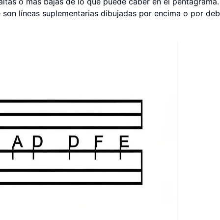
altas o más bajas de lo que puede caber en el pentagrama.
ue son líneas suplementarias dibujadas por encima o por deb