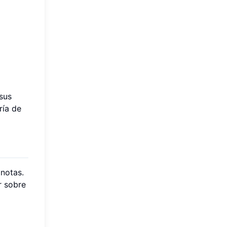
 sus
ría de
 notas.
r sobre