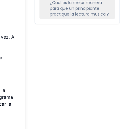
¿Cuál es la mejor manera
para que un principiante
practique la lectura musical?
 vez. A
 a
 la
agrama
car la