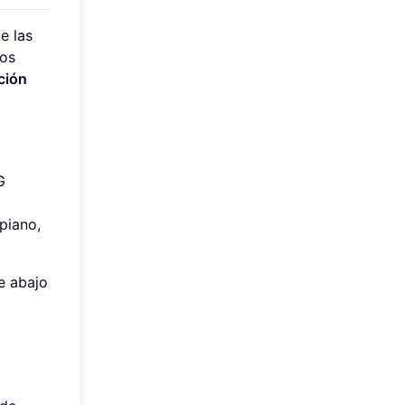
e las
dos
ción
G
piano,
e abajo