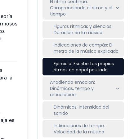
El ritmo continúa:
Comprendiendo el ritmo y el
tiempo
teoría
hermosos
Figuras rítmicas y silencios:
os
Duración en la música
o.
Indicaciones de compás: El
metro de la música explicado
Ejercicio: Escribe tus propios
ritmos en papel pautado
ma
ara la
Añadiendo emoción:
Dinámicas, tempo y
articulación
Dinámicas: Intensidad del
s
sonido
baja es
Indicaciones de tempo:
Velocidad de la música