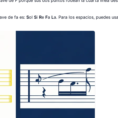
lave de F porque sus dos puntos rodean la cuarta línea de
ave de fa es:
S
ol
S
i
R
e
F
a
L
a. Para los espacios, puedes us