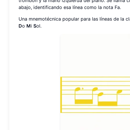
trombón y la mano izquierda del piano. Se llama c
abajo, identificando esa línea como la nota Fa.
Una mnemotécnica popular para las líneas de la cl
D
o
M
i
S
ol.