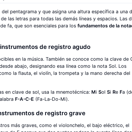
o del pentagrama y que asigna una altura específica a una d
s de las letras para todas las demás líneas y espacios. Las 
 de fa, que son esenciales para los
fundamentos de la nota
 instrumentos de registro agudo
ocibles en la música. También se conoce como la clave de 
 desde abajo, designando esa línea como la nota Sol. Los
mo la flauta, el violín, la trompeta y la mano derecha del 
eas en clave de sol, usa la mnemotécnica:
M
i
S
ol
S
i
R
e
F
a (d
palabra
F-A-C-E
(Fa-La-Do-Mi).
instrumentos de registro grave
stros más graves, como el violonchelo, el bajo eléctrico, el